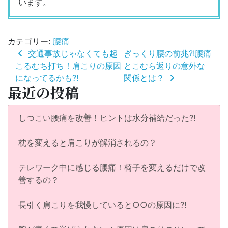
います。
カテゴリー:
腰痛
投
交通事故じゃなくても起
ぎっくり腰の前兆?!腰痛
稿
こるむち打ち！肩こりの原因
とこむら返りの意外な
ナ
になってるかも?!
関係とは？
ビ
最近の投稿
ゲ
ー
シ
しつこい腰痛を改善！ヒントは水分補給だった?!
ョ
ン
枕を変えると肩こりが解消されるの？
テレワーク中に感じる腰痛！椅子を変えるだけで改
善するの？
長引く肩こりを我慢していると○○の原因に?!