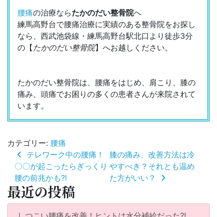
腰痛
の治療なら
たかのだい整骨院
へ
練馬高野台で腰痛治療に実績のある整骨院をお探し
なら、西武池袋線・練馬高野台駅北口より徒歩3分
の【
たかのだい整骨院
】へお越しください。
たかのだい整骨院は、腰痛をはじめ、肩こり、膝の
痛み、頭痛でお困りの多くの患者さんが来院されて
います。
カテゴリー:
腰痛
投
テレワーク中の腰痛！
膝の痛み、改善方法は冷
稿
〇〇が起こったらぎっくり
やすべき？それとも温め
ナ
腰の前兆かも?!
た方がいい？
ビ
最近の投稿
ゲ
ー
シ
しつこい腰痛を改善！ヒントは水分補給だった?!