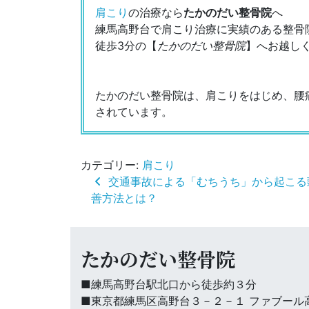
肩こり
の治療なら
たかのだい整骨院
へ
練馬高野台で肩こり治療に実績のある整骨
徒歩3分の【
たかのだい整骨院
】へお越し
たかのだい整骨院は、肩こりをはじめ、腰
されています。
カテゴリー:
肩こり
投
交通事故による「むちうち」から起こる
稿
善方法とは？
ナ
ビ
ゲ
ー
たかのだい整骨院
シ
ョ
ン
■練馬高野台駅北口から徒歩約３分
■東京都練馬区高野台３－２－１ ファブール