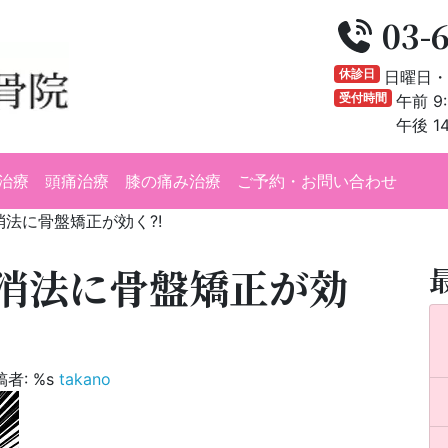
03-
休診日
日曜日・
受付時間
午前 9:
午後 14
治療
頭痛治療
膝の痛み治療
ご予約・お問い合わせ
法に骨盤矯正が効く?!
消法に骨盤矯正が効
者: %s
takano