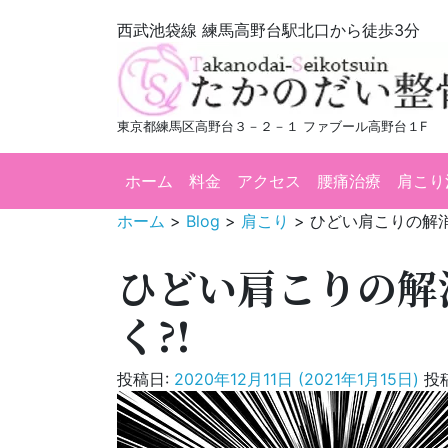
西武池袋線 練馬高野台駅北口から徒歩3分
東京都練馬区高野台３－２－１ ファブール高野台１F
ホーム
料金
アクセス
腰痛治療
肩こり
ホーム
>
Blog
>
肩こり
>
ひどい肩こりの解消
ひどい肩こりの解
く?!
投稿日:
2020年12月11日
(2021年1月15日)
投稿